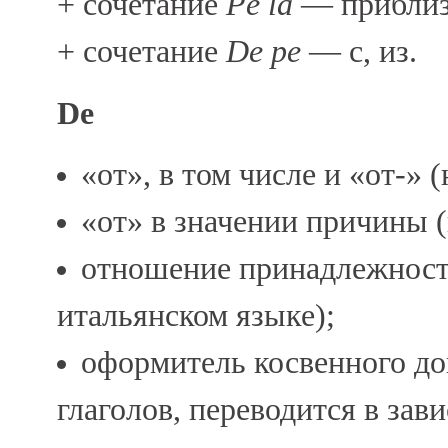
+ сочетание
Pe la
— приблизи
+ сочетание
De pe
— с, из.
De
«от», в том числе и «от-» 
«от» в значении причины 
отношение принадлежности 
итальянском языке);
оформитель косвенного до
глаголов, переводится в зав