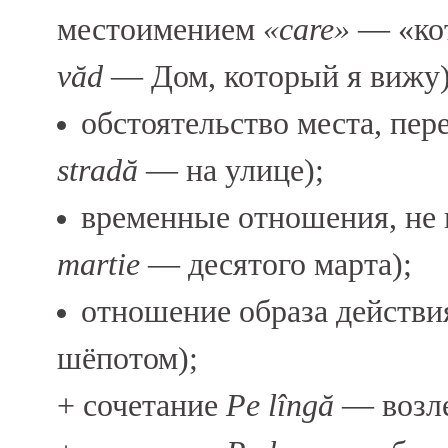
местоимением
«care»
— «ко
văd
— Дом, который я вижу)
обстоятельство места, пер
stradă
— на улице);
временные отношения, не 
martie
— десятого марта);
отношение образа действи
шёпотом);
+ сочетание
Pe lîngă
— возле