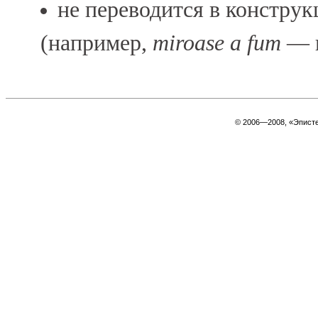
не переводится в констру
(например,
miroase a fum
— п
© 2006—2008, «Эпист