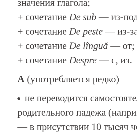
значения глагола;
+ сочетание
De sub
— из-под
+ сочетание
De peste
— из-за
+ сочетание
De lînguă
— от;
+ сочетание
Despre
— с, из.
A
(употребляется редко)
не переводится самостояте
родительного падежа (напр
— в присутствии 10 тысяч ч