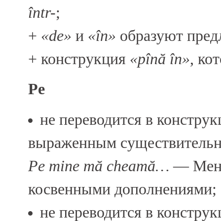
într-
;
+
«de»
и
«în»
образуют пред
+ конструкция
«pînă în»
, ко
Pe
не переводится в констру
выраженным существительн
Pe mine mă cheamă…
— Меня 
косвенными дополнениями;
не переводится в констру