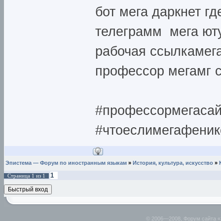
бот мега даркнет гд
телеграмм мега юту
рабочая ссылкамега
профессор мегамг с
#профессормегасай
#чтоеслимегафеник
Эпистема — Форум по иностранным языкам
»
История, культура, искусство
»
1
Страница
1
из
1
© 2006—2008, Форум сайта 