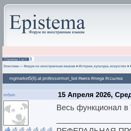
1
Страница
1
из
1
Эпистема — Форум по иностранным языкам
»
История, культура, искусство
»
mgmarket5(6).at professormori_bot #мега #mega #ссылка
15 Апреля 2026, Сре
tm5om
Весь функционал в 
_________________
РЕФЕРАЛЬНАЯ ПР